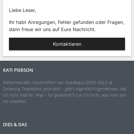
Liebe Leser,
Ihr habt Anregungen, Fehler gefunden oder Fragen,
dann freue wir uns auf Eure Nachricht.
Kontaktieren
KATI PIERSON
Webentwickler, Dosenöffner von Skarabäus (2003-2022) &
Zeraruna, Teamleiter, Journalist – gibt’s eigentlich irgendetwas, das
ich nicht mache? Ahja – für gewöhnlich tue ich nicht, was man von
mir erwartet.
DIES & DAS