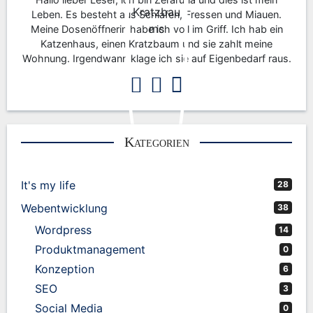
Leben. Es besteht aus Schlafen, Fressen und Miauen.
Meine Dosenöffnerin habe ich voll im Griff. Ich hab ein
Katzenhaus, einen Kratzbaum und sie zahlt meine
Wohnung. Irgendwann klage ich sie auf Eigenbedarf raus.
Kategorien
It's my life
28
Webentwicklung
38
Wordpress
14
Produktmanagement
0
Konzeption
6
SEO
3
Social Media
0