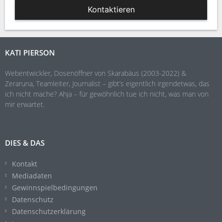
Kontaktieren
KATI PIERSON
Webentwickler, Dosenöffner von Skarabäus (2003-2022) &
Zeraruna, Teamleiter, Journalist – gibt’s eigentlich irgendetwas, das
ich nicht mache? Ahja – für gewöhnlich tue ich nicht, was man von
mir erwartet.
DIES & DAS
Kontakt
Mediadaten
Gewinnspielbedingungen
Datenschutz
Datenschutzerklärung