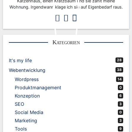
Katzenhaus, einen Kratzbaum und sie zahlt meine
Wohnung. Irgendwann klage ich sie auf Eigenbedarf raus.
Kategorien
It's my life
28
Webentwicklung
38
Wordpress
14
Produktmanagement
0
Konzeption
6
SEO
3
Social Media
0
Marketing
3
Tools
9