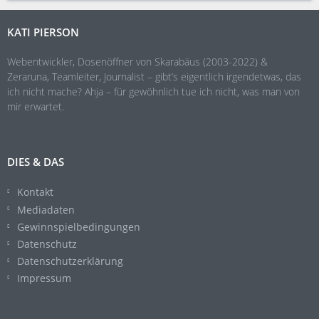
KATI PIERSON
Webentwickler, Dosenöffner von Skarabäus (2003-2022) &
Zeraruna, Teamleiter, Journalist – gibt’s eigentlich irgendetwas, das
ich nicht mache? Ahja – für gewöhnlich tue ich nicht, was man von
mir erwartet.
DIES & DAS
Kontakt
Mediadaten
Gewinnspielbedingungen
Datenschutz
Datenschutzerklärung
Impressum